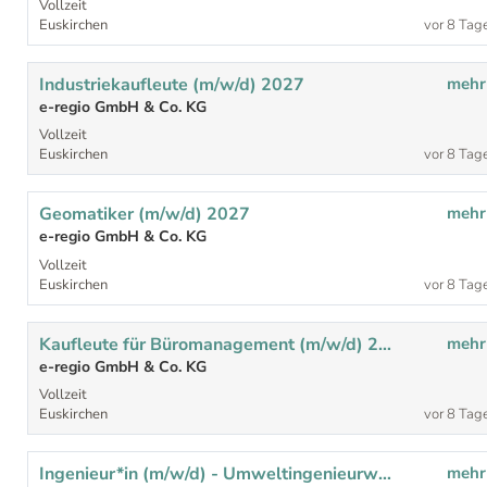
Vollzeit
Euskirchen
vor 8 Tag
Industriekaufleute (m/w/d) 2027
mehr
e-regio GmbH & Co. KG
Vollzeit
Euskirchen
vor 8 Tag
Geomatiker (m/w/d) 2027
mehr
e-regio GmbH & Co. KG
Vollzeit
Euskirchen
vor 8 Tag
Kaufleute für Büromanagement (m/w/d) 2027
mehr
e-regio GmbH & Co. KG
Vollzeit
Euskirchen
vor 8 Tag
Ingenieur*in (m/w/d) - Umweltingenieurwesen/Verfahrenstechnik/Agrarwissenschaften - für den Bereich des Kompostwerkes
mehr