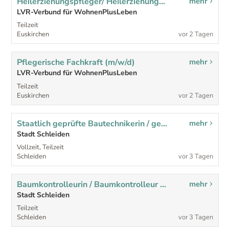
Heilerziehungspfleger/ Heilerziehungspflegerin (m/w/d)
mehr
LVR-Verbund für WohnenPlusLeben
Teilzeit
Euskirchen
vor 2 Tagen
Pflegerische Fachkraft (m/w/d)
mehr
LVR-Verbund für WohnenPlusLeben
Teilzeit
Euskirchen
vor 2 Tagen
Staatlich geprüfte Bautechnikerin / geprüfter Bautechniker (m/w/d) der Fachrichtung Hochbau
mehr
Stadt Schleiden
Vollzeit, Teilzeit
Schleiden
vor 3 Tagen
Baumkontrolleurin / Baumkontrolleur (m/w/d)
mehr
Stadt Schleiden
Teilzeit
Schleiden
vor 3 Tagen