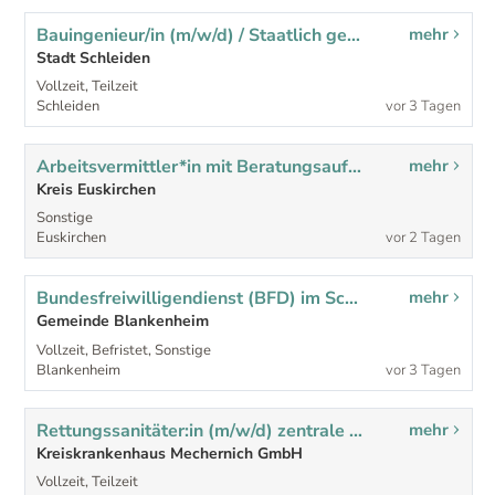
Bauingenieur/in (m/w/d) / Staatlich geprüfte Bautechnikerin / geprüfter Bautechniker (m/w/d) der Fachrichtung Hochbau
mehr
Stadt Schleiden
Vollzeit, Teilzeit
Schleiden
vor 3 Tagen
Arbeitsvermittler*in mit Beratungsaufgaben (m/w/d) - mehrere Stellen im Rahmen von Mutterschutz- und Elternzeitvertretungen
mehr
Kreis Euskirchen
Sonstige
Euskirchen
vor 2 Tagen
Bundesfreiwilligendienst (BFD) im Schulbereich (m/w/d)
mehr
Gemeinde Blankenheim
Vollzeit, Befristet, Sonstige
Blankenheim
vor 3 Tagen
Rettungssanitäter:in (m/w/d) zentrale Notaufnahme
mehr
Kreiskrankenhaus Mechernich GmbH
Vollzeit, Teilzeit