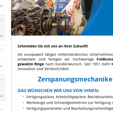
en
en
en
en