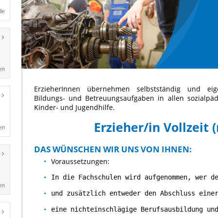
de
en
en
en