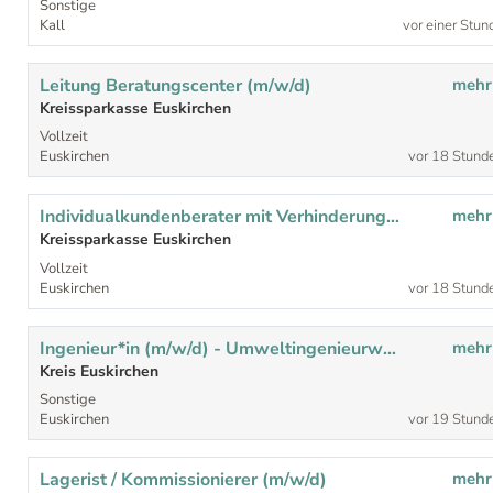
Sonstige
Kall
vor einer Stun
Leitung Beratungscenter (m/w/d)
mehr
Kreissparkasse Euskirchen
Vollzeit
Euskirchen
vor 18 Stund
Individualkundenberater mit Verhinderungsvertretungsfunktion (m/w/d)
mehr
Kreissparkasse Euskirchen
Vollzeit
Euskirchen
vor 18 Stund
Ingenieur*in (m/w/d) - Umweltingenieurwesen/Verfahrenstechnik/Agrarwissenschaften - für den Bereich des Kompostwerkes
mehr
Kreis Euskirchen
Sonstige
Euskirchen
vor 19 Stund
Lagerist / Kommissionierer (m/w/d)
mehr