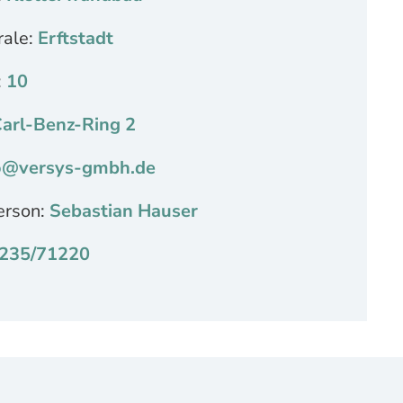
rale:
Erftstadt
:
10
arl-Benz-Ring 2
o@versys-gmbh.de
erson:
Sebastian Hauser
235/71220