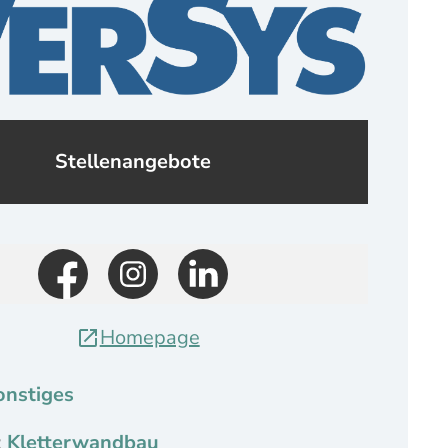
Stellenangebote
Homepage
nstiges
:
Kletterwandbau