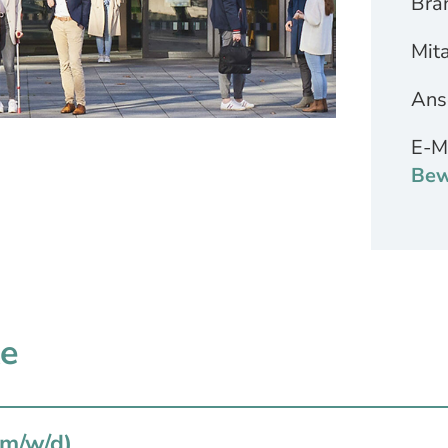
Bra
Mita
Ansc
E-M
Bew
te
(m/w/d)