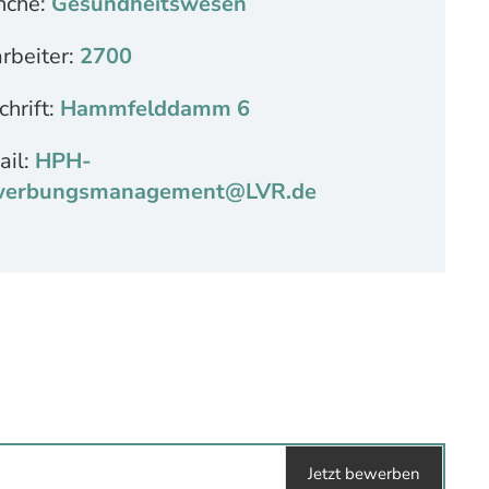
nche:
Gesundheitswesen
rbeiter:
2700
hrift:
Hammfelddamm 6
ail:
HPH-
erbungsmanagement@LVR.de
Jetzt bewerben